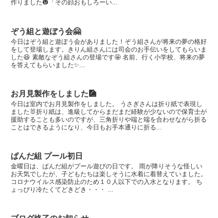
作りました🎃「その顔おもしろーい...
ぞう組と遊ぼう会🤗
今日はぞう組と遊ぼう会がありました！ぞう組さんが将来の夢の格好
をして登場します。きりん組さんには司会のお手伝いをしてもらいま
した😆 素敵なぞう組さんの登場です🤩 名前、行く小学校、将来の夢
を答えてもらいました✨...
お月見製作をしました🎑
今日は室内でお月見製作をしました。 うさぎさんは折り紙で表現し
ました🐰折り紙は、進級してからまだまだ経験が少ないので保育士が
援助することも多いのですが、三角折りや端と端を合わせながら折る
ことはできるようになり、今日もお手本通りに折る...
ぱんだ組 プール初日
金曜日は、ぱんだ組がプール遊びの日です。 雨が降りそうな怪しい
お天気でしたが、子どもたちは楽しそうに水着に着替えていました。
コロナウイルス感染防止のため１０人以下での入水となります。 ち
ょっぴり冷たくてどきどき・・・ ...