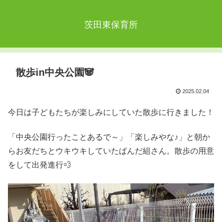
茨田東保育所
散歩in中央公園🐼
2025.02.04
今日は子どもたちが楽しみにしていた散歩に行きました！
「中央公園行ったことあるで～」「楽しみやな♪」と朝か
らお友だちとウキウキしていたぱんだ組さん。散歩の用意
をして出発進行💨