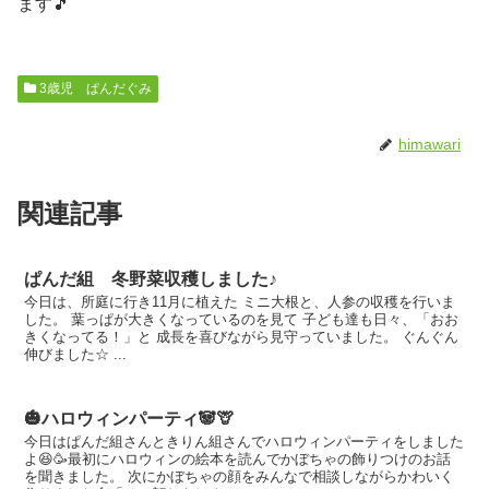
ます🎵
3歳児 ぱんだぐみ
himawari
関連記事
ぱんだ組 冬野菜収穫しました♪
今日は、所庭に行き11月に植えた ミニ大根と、人参の収穫を行いま
した。 葉っぱが大きくなっているのを見て 子ども達も日々、「おお
きくなってる！」と 成長を喜びながら見守っていました。 ぐんぐん
伸びました☆ ...
🎃ハロウィンパーティ🐼🦒
今日はぱんだ組さんときりん組さんでハロウィンパーティをしました
よ😆🥳最初にハロウィンの絵本を読んでかぼちゃの飾りつけのお話
を聞きました。 次にかぼちゃの顔をみんなで相談しながらかわいく