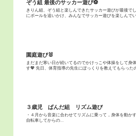
ぞう組 最後のサッカー遊び⚽
きりん組、ぞう組と楽しんできたサッカー遊びが最後でし
にボールを追いかけ、みんなでサッカー遊びを楽しんでいます
園庭遊び🐰
まだまだ寒い日が続いてるのでかけっこや体操をして身体
す💖 先日、体育指導の先生にぽっくりを教えてもらったの
３歳児 ぱんだ組 リズム遊び
・４月から音楽に合わせてリズムに乗って，身体を動かすこ
自転車してからの...