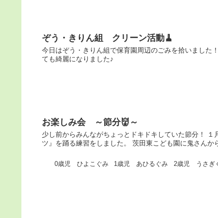
ぞう・きりん組 クリーン活動🧹
今日はぞう・きりん組で保育園周辺のごみを拾いました！
ても綺麗になりました♪
お楽しみ会 ～節分👹～
少し前からみんながちょっとドキドキしていた節分！ １
ツ』を踊る練習をしました。 茨田東こども園に鬼さんから手紙
0歳児 ひよこぐみ
1歳児 あひるぐみ
2歳児 うさぎ