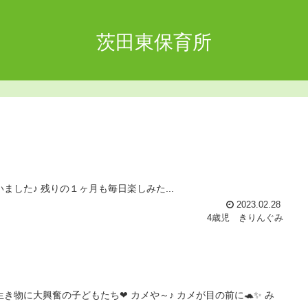
茨田東保育所
した♪ 残りの１ヶ月も毎日楽しみた...
2023.02.28
4歳児 きりんぐみ
き物に大興奮の子どもたち❤ カメや～♪ カメが目の前に🐢✨ み