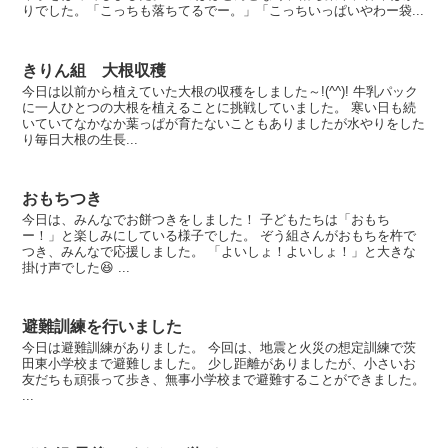
りでした。「こっちも落ちてるでー。」「こっちいっぱいやわー袋...
きりん組 大根収穫
今日は以前から植えていた大根の収穫をしました～!(^^)! 牛乳パック
に一人ひとつの大根を植えることに挑戦していました。 寒い日も続
いていてなかなか葉っぱが育たないこともありましたが水やりをした
り毎日大根の生長...
おもちつき
今日は、みんなでお餅つきをしました！ 子どもたちは「おもち
ー！」と楽しみにしている様子でした。 ぞう組さんがおもちを杵で
つき、みんなで応援しました。 「よいしょ！よいしょ！」と大きな
掛け声でした😆 ...
避難訓練を行いました
今日は避難訓練がありました。 今回は、地震と火災の想定訓練で茨
田東小学校まで避難しました。 少し距離がありましたが、小さいお
友だちも頑張って歩き、無事小学校まで避難することができました。
...