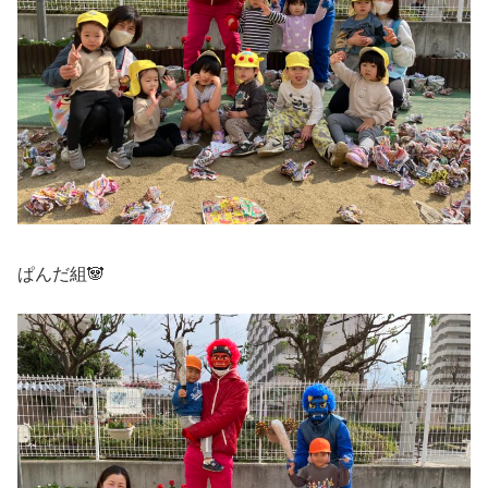
ぱんだ組🐼