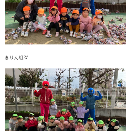
きりん組🦒