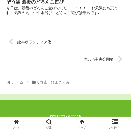
ぞう組 最後のどろんこ遊び
今日は、最後のどろんこ遊びでした！！！！！！ お天気にも恵ま
れ、気温の高い中の水浴び・どろんこ遊びは最高です♪ ...
絵本ボランティア📚
散歩in中央公園🐼
ホーム
0歳児 ひよこぐみ
茨田東保育所
© 2020-2026 茨田東保育所.
ホーム
検索
トップ
サイドバー