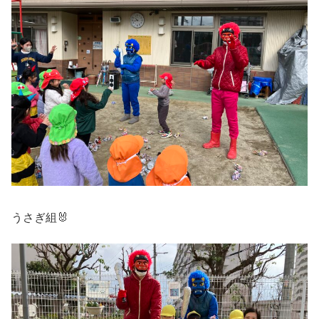
うさぎ組🐰