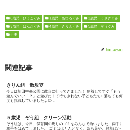
0歳児 ひよこぐみ
1歳児 あひるぐみ
2歳児 うさぎぐみ
3歳児 ぱんだぐみ
4歳児 きりんぐみ
5歳児 ぞうぐみ
行事
himawari
関連記事
きりん組 散歩🦒
今日は新田中央公園に散歩に行ってきました！ 到着してすぐ「もう
遊んでいい！？」と遊びたくて待ちきれない子どもたち♪ 落ちても何
度も挑戦していましたよ😊 ...
５歳児 ぞう組 クリーン活動
ぞう組は、今日、保育園の周りのゴミをみんなで拾いました。両手に
軍手をはめてしました。 ゴミはほとんどなく、落ち葉や、雑草ばか