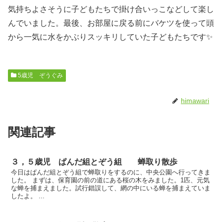
気持ちよさそうに子どもたちで掛け合いっこなどして楽し
んでいました。最後、お部屋に戻る前にバケツを使って頭
から一気に水をかぶりスッキリしていた子どもたちです✨
5歳児 ぞうぐみ
himawari
関連記事
３，５歳児 ぱんだ組とぞう組 蝉取り散歩
今日はぱんだ組とぞう組で蝉取りをするのに、中央公園へ行ってきま
した。 まずは、保育園の前の道にある桜の木をみました。1匹、元気
な蝉を捕まえました。試行錯誤して、網の中にいる蝉を捕まえていま
したよ。 ...