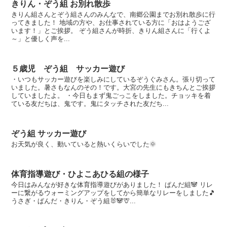
きりん・ぞう組 お別れ散歩
きりん組さんとぞう組さんのみんなで、南郷公園までお別れ散歩に行
ってきました！ 地域の方や、お仕事されている方に「おはようござ
います！」とご挨拶。 ぞう組さんが時折、きりん組さんに「行くよ
～」と優しく声を...
５歳児 ぞう組 サッカー遊び
・いつもサッカー遊びを楽しみにしているぞうぐみさん。張り切って
いました。暑さもなんのその！です。大宮の先生にもきちんとご挨拶
していましたよ。 ・今日もまず鬼ごっこをしました。チョッキを着
ている友だちは、鬼です。鬼にタッチされた友だち...
ぞう組 サッカー遊び
お天気が良く、動いていると熱いくらいでした🌞
体育指導遊び・ひよこあひる組の様子
今日はみんなが好きな体育指導遊びがありました！ ぱんだ組🐼 リレ
ーに繋がるウォーミングアップをしてから簡単なリレーをしました🎵
うさぎ・ぱんだ・きりん・ぞう組🐰🐼🦒...