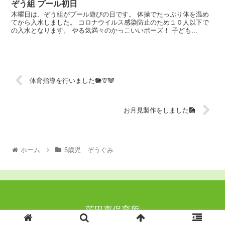
ぞう組 プール初日
木曜日は、ぞう組がプール遊びの日です。 体操でたっぷり体を温め
てから入水しました。 コロナウイルス感染防止のため１０人以下で
の入水となります。 やる気満々のかっこいいポーズ！ 子ども...
体育指導を行いました🐘🦒🐼
お月見製作をしました🎑
ホーム
5歳児 ぞうぐみ
茨田東保育所
© 2020-2026 茨田東保育所.