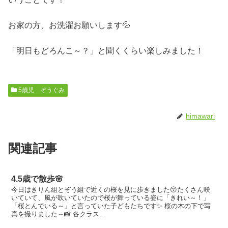
お家の方、お洗濯お願いします💦
「明日もどろんこ～？」と聞くくらい楽しみました！
5歳児 ぞうぐみ
himawari
関連記事
4.5歳で散歩🌸
今日はきりん組とぞう組で近くの桜を見に歩きました😚たくさん咲
いていて、風が吹いていたので桜が舞っている姿に「きれい～！」
「桜とんでいる～」と言っていた子どもたちです✨ 桜の木の下で写
真を撮りました～📸 各クラス...