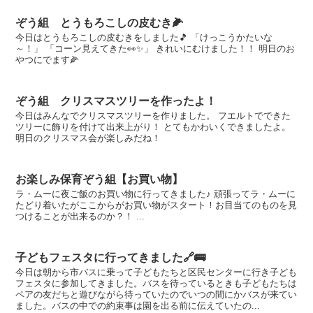
ぞう組 とうもろこしの皮むき🌽
今日はとうもろこしの皮むきをしました🎵 「けっこうかたいな
～！」 「コーン見えてきた👀✨」 きれいにむけました！！ 明日のお
やつにでます🌽
ぞう組 クリスマスツリーを作ったよ！
今日はみんなでクリスマスツリーを作りました。 フエルトでできた
ツリーに飾りを付けて出来上がり！ とてもかわいくできましたよ。
明日のクリスマス会が楽しみだね！
お楽しみ保育ぞう組【お買い物】
ラ・ムーに夜ご飯のお買い物に行ってきました♪ 頑張ってラ・ムーに
たどり着いたがここからがお買い物がスタート！お目当てのものを見
つけることが出来るのか？！ ...
子どもフェスタに行ってきました🔗🚌
今日は朝から市バスに乗って子どもたちと区民センターに行き子ども
フェスタに参加してきました。バスを待っているときも子どもたちは
ペアの友だちと遊びながら待っていたのでいつの間にかバスが来てい
ました。バスの中での約束事は園を出る前に伝えていたの...